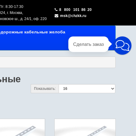
т: 8:30-17:30
8 800 101 86 20
24, г. Москва,
msk@chzkk.ru
овское ш., д. 24/1, оф. 220
одорожные кабельные желоба
Сделать заказ
ьные
Показывать: