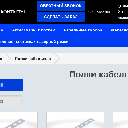
ОБРАТНЫЙ ЗВОНОК
Пн-П
КОНТАКТЫ
Москва
1110
СДЕЛАТЬ ЗАКАЗ
Андрон
ам
Аксессуары к лоткам
Кабельные короба
Железн
вление на станках лазерной резки
а
Полки кабельные
Полки кабел