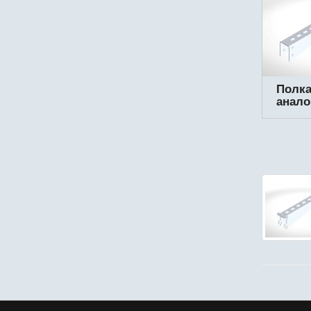
Полка
анало