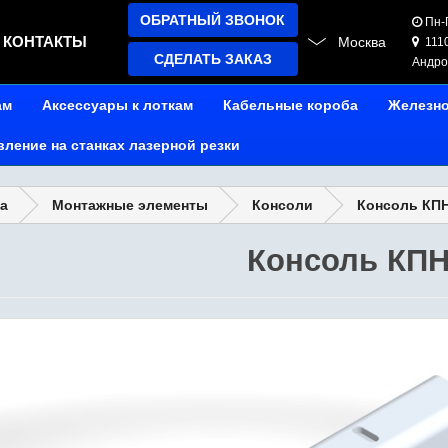
ОБРАТНЫЙ ЗВОНОК
Пн-П
КОНТАКТЫ
Москва
1110
СДЕЛАТЬ ЗАКАЗ
Андрон
ам
Аксессуары к лоткам
Кабельные короба
Железн
вление на станках лазерной резки
а
Монтажные элементы
Консоли
Консоль КПН
Консоль КПН