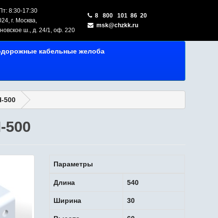
т: 8:30-17:30
8 800 101 86 20
24, г. Москва,
msk@chzkk.ru
овское ш., д. 24/1, оф. 220
одорожные кабельные желоба
-500
-500
Параметры
Длина
540
Ширина
30