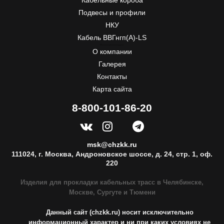
Кабельные короба
Подвесы и профили
НКУ
Кабель ВВГнгп(A)-LS
ЧЗКК
Почтовый адрес:
55, Первой Пятилетки
454007
Челябинск, Россия
Телефон:
+7-351-277-77-20
, Факс:
+7-351-277-77-20
, E-mail:
info@chzkk.ru
О компании
Галерея
Контакты
Карта сайта
8-800-101-86-20
msk@chzkk.ru
111024, г. Москва, Андроновское шоссе, д. 24, стр. 1, оф.
220
Изделия для прокладки кабельных трасс в Челябинске,
Москве, Сургуте и Тюмени
Данный сайт (chzkk.ru) носит исключительно
информационный характер и ни при каких условиях не